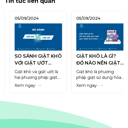
Tin tức liên quan
05/09/2024
05/09/2024
SO SÁNH GIẶT KHÔ
GIẶT KHÔ LÀ GÌ?
VỚI GIẶT ƯỚT
ĐỒ NÀO NÊN GIẶT
KHÁC NHAU NHƯ
KHÔ? QUY TRÌNH
Giặt khô và giặt ướt là
Giặt khô là phương
THẾ NÀO?
GIẶT KHÔ
hai phương pháp giặt
pháp giặt sử dụng hóa
phổ biến nhất hiện nay.
chất dung môi (không
Xem ngay
Xem ngay
Mỗi phương pháp lại có
phải nước) để làm sạch
những ưu, nhược điểm
vết bẩn, mùi hôi từ đồ
riêng và phù hợp với
vải mà không ảnh
từng loại chất liệu vải
hưởng đến chất lượng
riêng.
vải.